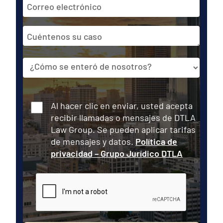
Dirección
de
correo
Cuéntenos
electrónico
su
caso
Fuente
Consentir
Al hacer clic en enviar, usted acepta
recibir llamadas o mensajes de DTLA
Law Group. Se pueden aplicar tarifas
de mensajes y datos.
Política de
privacidad – Grupo Jurídico DTLA
CAPTCHA