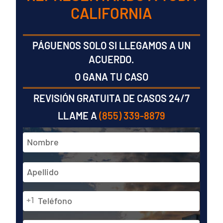
CALIFORNIA
PÁGUENOS SOLO SI LLEGAMOS A UN
ACUERDO.
O GANA TU CASO
REVISIÓN GRATUITA DE CASOS 24/7
LLAME A
(855) 339-8879
Nombre
y
apellidos
En
*
primer
lugar
Teléfono
Última
+1
*