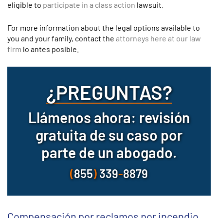
eligible to
participate in a class action
lawsuit.
For more information about the legal options available to
you and your family, contact the
attorneys here at our law
firm
lo antes posible.
¿PREGUNTAS?
Llámenos ahora: revisión
gratuita de su caso por
parte de un abogado.
(
855
)
339
-
8879
Compensación por reclamos por incendio