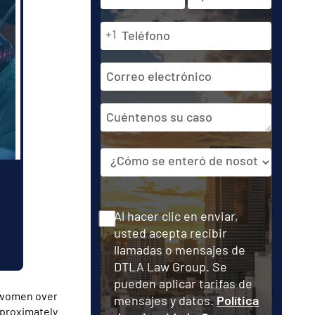
y
apellidos
Teléfono
En
Última
+1
*
*
primer
lugar
Dirección
de
correo
Cuéntenos
electrónico
su
caso
Fuente
Consentir
Al hacer clic en enviar,
usted acepta recibir
llamadas o mensajes de
DTLA Law Group. Se
pueden aplicar tarifas de
or women over
mensajes y datos.
Política
pproximately