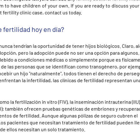
 to have children of your own. If you are ready to discuss your
ertility clinic case, contact us today.
 fertilidad hoy en día?
nunca tendrían la oportunidad de tener hijos biológicos. Claro, 
opción, pero la adopción puede no ser una opción para algunos.
debido a condiciones médicas o simplemente porque es físicam
 de las personas que se identifican como transgénero, por ejemp
ncebir un hijo "naturalmente", todos tienen el derecho de perseg
frentan la infertilidad, las clínicas de fertilidad representan un
 la fertilización in vitro (FIV), la inseminación intrauterina (IIU)
SI); también ofrecen pruebas genéticas de embriones y recupera
ntos de fertilidad. Aunque algunas pólizas de seguro cubren el
s pacientes que necesitan tratamiento de fertilidad pueden lle
de ellos necesitan un solo tratamiento.