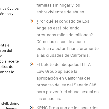
familias sin hogar y los
 los óvulos
sobrevivientes de abuso.
táneos y
¿Por qué el condado de Los
Ángeles está pidiendo
prestados miles de millones?
Cómo los casos de abuso
ente el
podrían afectar financieramente
aron del
a las ciudades de California.
se
có el aceite
El bufete de abogados DTLA
eites de
Law Group aplaude la
tonces la
aprobación en California del
proyecto de ley del Senado 848
para prevenir el abuso sexual en
las escuelas.
 skill, doing
KPMG firma uno de los acuerdos
 any issues