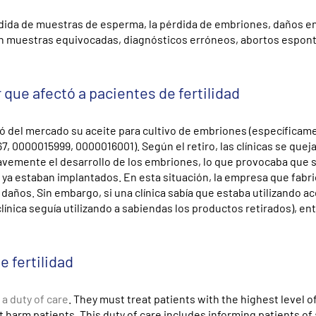
rdida de muestras de esperma, la pérdida de embriones, daños en
 con muestras equivocadas, diagnósticos erróneos, abortos espon
que afectó a pacientes de fertilidad
tiró del mercado su aceite para cultivo de embriones (específicam
7, 0000015999, 0000016001). Según el retiro, las clínicas se quej
ravemente el desarrollo de los embriones, lo que provocaba que 
 ya estaban implantados. En esta situación, la empresa que fabri
daños. Sin embargo, si una clínica sabía que estaba utilizando ac
 clínica seguía utilizando a sabiendas los productos retirados), en
e fertilidad
a duty of care
. They must treat patients with the highest level of
ot harm patients. This duty of care includes informing patients of