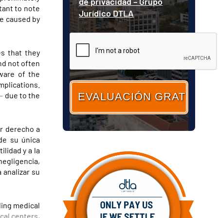
de privacidad – Grupo
tant to note
Jurídico DTLA
are caused by
CAPTCHA
es that they
nd not often
aware of the
plications.
–
due to the
er derecho a
 de su única
lidad y a la
egligencia,
 analizar su
ding medical
ical centers,