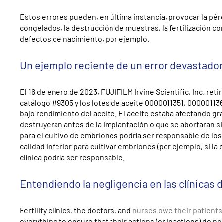
Estos errores pueden, en última instancia, provocar la pé
congelados, la destrucción de muestras, la fertilización
defectos de nacimiento, por ejemplo.
Un ejemplo reciente de un error devastador 
El 16 de enero de 2023, FUJIFILM Irvine Scientific, Inc. re
catálogo #9305 y los lotes de aceite 0000011351, 000001136
bajo rendimiento del aceite. El aceite estaba afectando g
destruyeran antes de la implantación o que se abortaran si
para el cultivo de embriones podría ser responsable de los 
calidad inferior para cultivar embriones (por ejemplo, si la
clínica podría ser responsable.
Entendiendo la negligencia en las clínicas d
Fertility clinics, the doctors, and
nurses owe their patients 
everything to ensure that their actions (or inactions) do n