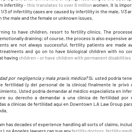
 infertility
– this translates to over 6 million
women. It is impor
 1/3 of infertility cases are caused by infertility in the male, 1/3 
both the male and the female or unknown issues.
ning to have children, resort to fertility clinics. The process
 emotionally draining; of course, the process is also expensive a
ents are not always successful, fertility patients are made 
treatments and go on to have biological children with no com
 at having
children – or have children with permanent disabilities 
idad por negligencia y mala praxis médica?
Sí, usted podría ten
 fertilidad (y del personal de la clínica) finalmente le privó
imiento. Usted podría demandar al médico especialista en inferti
obre su derecho a demandar a una clínica de fertilidad por n
 a clínicas de fertilidad aquí en Downtown LA Law Group para
nda.
m has decades of experience handling all sorts of claims, inclu
 Our Los Angeles lawyers can sue any
fertility doctors, fertility med