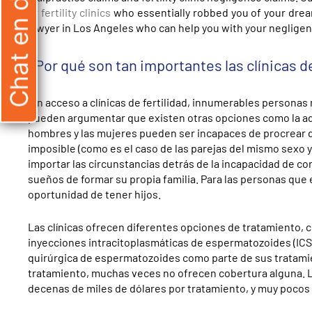
Chat en directo
or fertility clinics
who essentially robbed you of your dream
lawyer in Los Angeles who can help you with your negligent f
¿Por qué son tan importantes las clínicas de
Sin acceso a clínicas de fertilidad, innumerables personas 
pueden argumentar que existen otras opciones como la ad
hombres y las mujeres pueden ser incapaces de procrear 
imposible (como es el caso de las parejas del mismo sexo y
importar las circunstancias detrás de la incapacidad de co
sueños de formar su propia familia. Para las personas que en
oportunidad de tener hijos.
Las clínicas ofrecen diferentes opciones de tratamiento, como
inyecciones intracitoplasmáticas de espermatozoides (IC
quirúrgica de espermatozoides como parte de sus tratamie
tratamiento, muchas veces no ofrecen cobertura alguna. Lo
decenas de miles de dólares por tratamiento, y muy pocos 