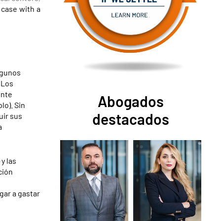
 case with a
algunos
 Los
ente
Abogados
lo). Sin
destacados
uir sus
a
 y las
ción
gar a gastar