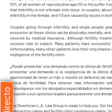
10% of all women of reproductive age (15 to 44) suffer from
that infertility is not a female-only issue. In couples, about
infertility in the female, and 1/3 are caused by issues in 
Couples going through infertility, and single people year
encounter at these clinics can be physically, mentally, and
covered by medical insurance. Although fertility treatm
success rate to expect. Many patients have successful 
Unfortunately, many other patients lose their only chance
negligence of the fertility clinic.
¿Puedo presentar una demanda contra la clínica de fertil
presentar una demanda si la negligencia de la clínica de
oportunidad de tener un hijo o resultó en defectos de nac
clínica de fertilidad. Para obtener más información s
comuníquese con los abogados especializados en demandas
situación y sus opciones legales para presentar una dema
The Downtown L.A. Law Group is ready to help you. Our tea
malpractice claims and fertility clinic negligence claims.