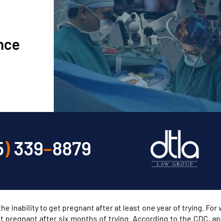
ence
5
)
339
–
8879
as the inability to get pregnant after at least one year of trying. F
get pregnant after six months of trying. According to the CDC, a