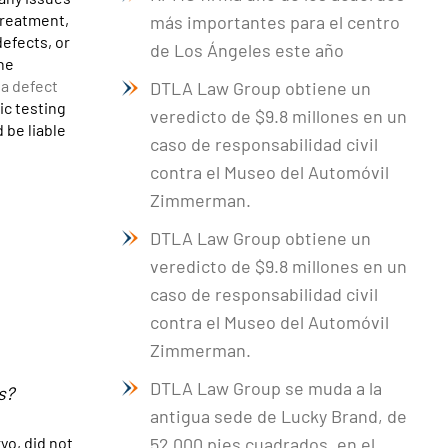
 treatment,
más importantes para el centro
defects, or
de Los Ángeles este año
he
 a defect
DTLA Law Group obtiene un
ic testing
veredicto de $9.8 millones en un
d be liable
caso de responsabilidad civil
contra el Museo del Automóvil
Zimmerman.
DTLA Law Group obtiene un
veredicto de $9.8 millones en un
caso de responsabilidad civil
contra el Museo del Automóvil
Zimmerman.
DTLA Law Group se muda a la
s?
antigua sede de Lucky Brand, de
yo, did not
52.000 pies cuadrados, en el