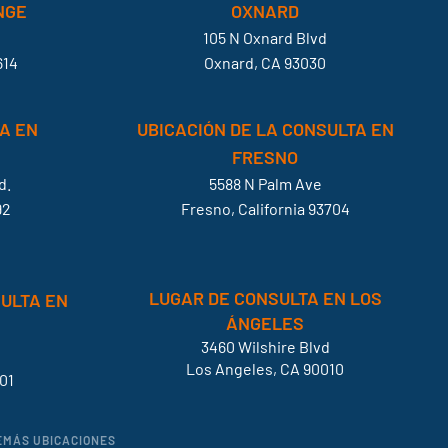
NGE
OXNARD
105 N Oxnard Blvd
614
Oxnard, CA 93030
A EN
UBICACIÓN DE LA CONSULTA EN
FRESNO
d.
5588 N Palm Ave
92
Fresno, California 93704
LUGAR DE CONSULTA EN LOS
SULTA EN
ÁNGELES
3460 Wilshire Blvd
Los Angeles, CA 90010
01
DEMÁS UBICACIONES