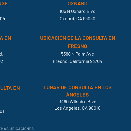
NGE
OXNARD
105 N Oxnard Blvd
614
Oxnard, CA 93030
A EN
UBICACIÓN DE LA CONSULTA EN
FRESNO
d.
5588 N Palm Ave
92
Fresno, California 93704
LUGAR DE CONSULTA EN LOS
SULTA EN
ÁNGELES
3460 Wilshire Blvd
Los Angeles, CA 90010
01
DEMÁS UBICACIONES