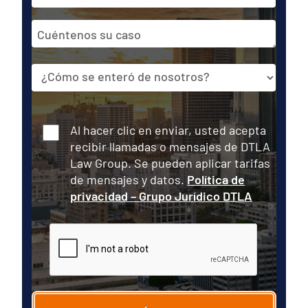
de
correo
Cuéntenos
electrónico
su
caso
Fuente
Consentir
Al hacer clic en enviar, usted acepta
recibir llamadas o mensajes de DTLA
Law Group. Se pueden aplicar tarifas
de mensajes y datos.
Política de
privacidad – Grupo Jurídico DTLA
CAPTCHA