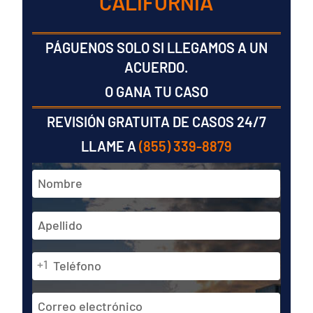
CALIFORNIA
PÁGUENOS SOLO SI LLEGAMOS A UN
ACUERDO.
O GANA TU CASO
REVISIÓN GRATUITA DE CASOS 24/7
LLAME A
(855) 339-8879
Nombre
y
apellidos
En
*
primer
lugar
Teléfono
Última
+1
*
Dirección