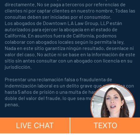
directamente. No se paga a terceros por referencias de
clientes ni por captar clientes en nuestro nombre. Todas las
consultas deben ser iniciadas por el consumidor.
Los abogados de Downtown LA Law Group, LLP están
autorizados para ejercer la abogacía en el estado de
California. En asuntos fuera de California, podemos
colaborar con abogados locales según lo permita la ley.
Nada en este sitio garantiza ningún resultado, desenlace ni
valor del caso. No actúe ni se base en la información de este
sitio sin antes consultar con un abogado con licencia en su
jurisdicción.
Presentar una reclamación falsa o fraudulenta de
indemnización laboral es un delito grave que se castiga con
hasta 5 años de prisión o una multa de hasta 150.000 o el
doble del valor del fraude, lo que sea mayor, o con ambas
penas.
LIVE CHAT
TEXTO