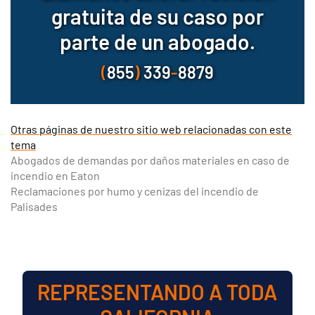
gratuita de su caso por
parte de un abogado.
(
855
)
339
-
8879
Otras páginas de nuestro sitio web relacionadas con este
tema
Abogados de demandas por daños materiales en caso de
incendio en Eaton
Reclamaciones por humo y cenizas del incendio de
Palisades
REPRESENTANDO A TODA