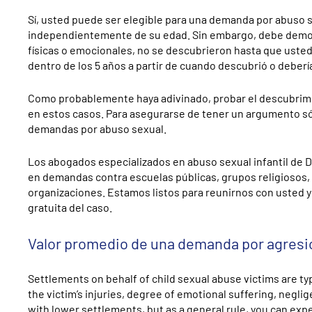
Sí, usted puede ser elegible para una demanda por abuso s
independientemente de su edad. Sin embargo, debe demostra
físicas o emocionales, no se descubrieron hasta que usted
dentro de los 5 años a partir de cuando descubrió o deberí
Como probablemente haya adivinado, probar el descubrimie
en estos casos. Para asegurarse de tener un argumento só
demandas por abuso sexual.
Los abogados especializados en abuso sexual infantil de
en demandas contra escuelas públicas, grupos religiosos,
organizaciones. Estamos listos para reunirnos con usted y
gratuita del caso.
Valor promedio de una demanda por agresió
Settlements on behalf of child sexual abuse victims are ty
the victim’s injuries, degree of emotional suffering, negl
with lower settlements, but as a general rule, you can exp