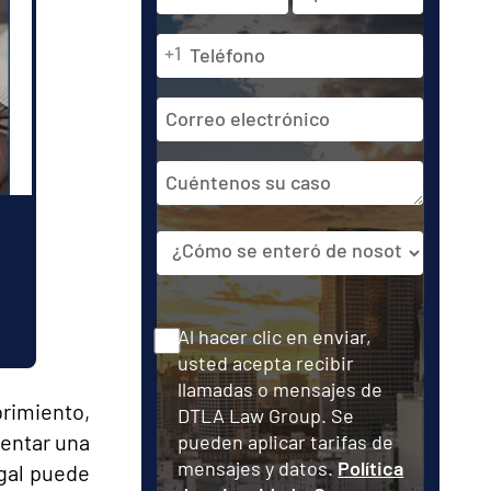
y
apellidos
Teléfono
En
Última
+1
*
*
primer
lugar
Dirección
de
correo
Cuéntenos
electrónico
su
caso
Fuente
Consentir
Al hacer clic en enviar,
usted acepta recibir
llamadas o mensajes de
rimiento,
DTLA Law Group. Se
sentar una
pueden aplicar tarifas de
mensajes y datos.
Política
egal puede