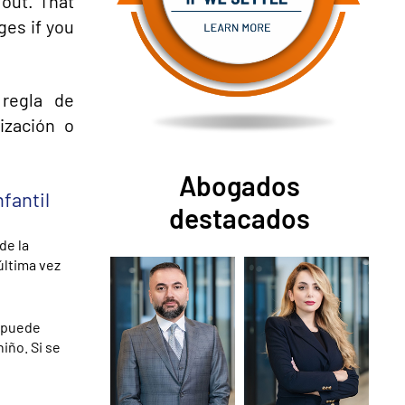
out. That
ges if you
 regla de
ización o
Abogados
fantil
destacados
de la
última vez
 puede
iño. Si se