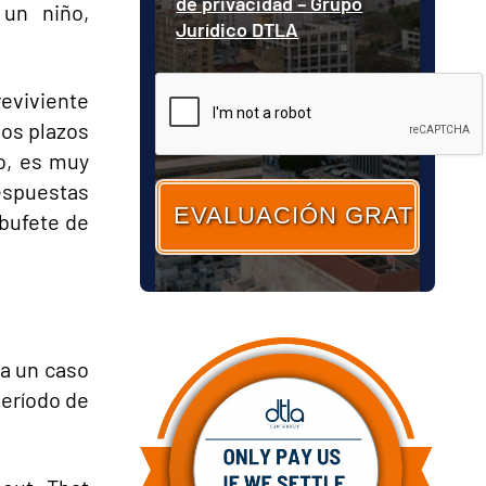
de privacidad – Grupo
 un niño,
Jurídico DTLA
CAPTCHA
reviviente
los plazos
o, es muy
respuestas
bufete de
 a un caso
período de