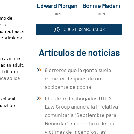
Edward Morgan
Bonnie Madani
DON
DON
smo de
nto
TODOS LOS ABOGADOS
rauma, hasta
 reprimidos
Artículos de noticias
any victims
as an adult.
8 errores que la gente suele
attributed
ance abuse
cometer después de un
accidente de coche
El bufete de abogados DTLA
essional
 is where
Law Group anuncia la iniciativa
comunitaria “Septiembre para
Recordar” en beneficio de las
víctimas de incendios, las