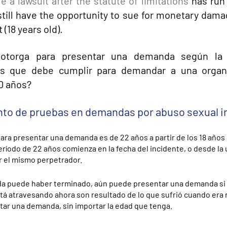
ile a lawsuit after the statute of limitations
has run 
till have the opportunity to sue for monetary dama
(18 years old).
 otorga para presentar una demanda según la
tos que debe cumplir para demandar a una organ
40 años?
nto de pruebas en demandas por abuso sexual in
para presentar una demanda es de 22 años a partir de los 18 años 
ríodo de 22 años comienza en la fecha del incidente, o desde la 
or el mismo perpetrador.
da puede haber terminado, aún puede presentar una demanda si
á atravesando ahora son resultado de lo que sufrió cuando era n
tar una demanda, sin importar la edad que tenga.