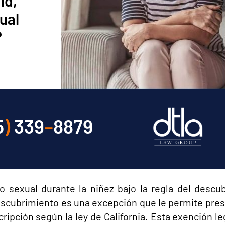
ld,
ual
?
5
)
339
–
8879
 sexual durante la niñez bajo la regla del descub
descubrimiento es una excepción que le permite pre
ripción según la ley de California. Esta exención l