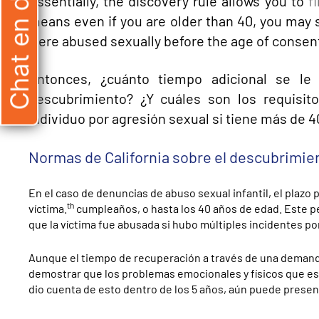
Chat en directo
Essentially, the discovery rule allows you to
f
means even if you are older than 40, you may s
were abused sexually before the age of consent 
Entonces, ¿cuánto tiempo adicional se le
descubrimiento? ¿Y cuáles son los requisi
individuo por agresión sexual si tiene más de 
Normas de California sobre el descubrimie
En el caso de denuncias de abuso sexual infantil, el plazo 
th
víctima.
cumpleaños, o hasta los 40 años de edad. Este pe
que la víctima fue abusada si hubo múltiples incidentes p
Aunque el tiempo de recuperación a través de una deman
demostrar que los problemas emocionales y físicos que est
dio cuenta de esto dentro de los 5 años, aún puede presen