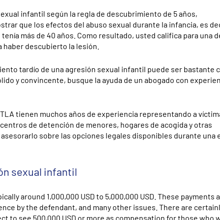
exual infantil según la regla de descubrimiento de 5 años,
r que los efectos del abuso sexual durante la infancia, es dec
 tenía más de 40 años. Como resultado, usted califica para una
a haber descubierto la lesión.
nto tardío de una agresión sexual infantil puede ser bastante
lido y convincente, busque la ayuda de un abogado con experien
 DTLA tienen muchos años de experiencia representando a vícti
 centros de detención de menores, hogares de acogida y otras
 asesorarlo sobre las opciones legales disponibles durante una 
n sexual infantil
pically around
1,000,000 USD to 5,000,000 USD
. These payments 
igence by the defendant, and many other issues. There are certain
ect to see
500,000 USD
or more as compensation for those who 