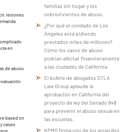
familias sin hogar y los
sobrevivientes de abuso.
ir, lesiones
 demanda
¿Por qué el condado de Los
Ángeles está pidiendo
 complicado
prestados miles de millones?
cia en
Cómo los casos de abuso
podrían afectar financieramente
a las ciudades de California.
mas de abuso
El bufete de abogados DTLA
evaluación
Law Group aplaude la
aprobación en California del
proyecto de ley del Senado 848
para prevenir el abuso sexual en
are based on
las escuelas.
ly cases
KPMG firma uno de los acuerdos
were