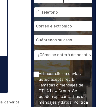
y
apellidos
Teléfono
En
Última
+1
*
*
primer
lugar
Dirección
de
correo
Cuéntenos
electrónico
su
caso
Fuente
Consentir
Al hacer clic en enviar,
usted acepta recibir
llamadas o mensajes de
DTLA Law Group. Se
pueden aplicar tarifas de
mensajes y datos.
Política
al de varios