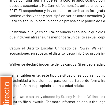
años con una alumna que tenía solo 15 años cuando come
escuela secundaria Mt. Carmel, "comenzó a entablar conver
2017. El sospechoso y la víctima intercambiaron fotografí
víctima varias veces y participó en varios actos sexuales 
Esto es según un comunicado de prensa de la policía de Sa
La víctima, que ya es adulta, denunció el abuso, lo que dio 
que incluyen atraer a una menor para un delito sexual, cópu
Según el Distrito Escolar Unificado de Poway, Walker f
acusaciones en agosto; el distrito luego inició su propia i
Walker se declaró inocente de los cargos. Si es declarada c
Lamentablemente, este tipo de situaciones ocurren con d
proximidad a los alumnos para comportarse de forma in
“relación” era inapropiada hasta la edad adulta.
If you were sexually
abused by Stacey Michelle Walker or 
right to file a lawsuit. For more information about the leg