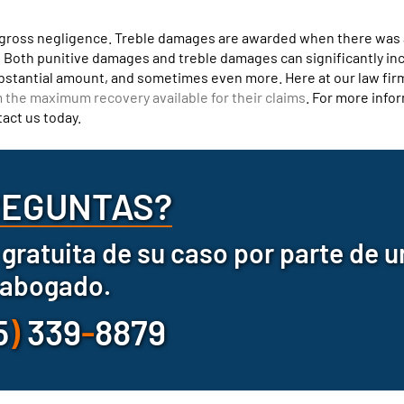
s gross negligence. Treble damages are awarded when there was 
. Both punitive damages and treble damages can significantly in
substantial amount, and sometimes even more. Here at our law fir
m the maximum recovery available for their claims
. For more info
act us today.
REGUNTAS?
gratuita de su caso por parte de u
abogado.
5
)
339
-
8879