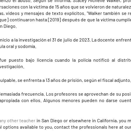
nzó el abuso. Según se informa, Stacey Michelle Walker, prof
saciones con la víctima de 15 años que se volvieron de naturalez
as, videos y mensajes de texto explícitos. "Walker también se r
[que] continuaron hasta [2019] después de que la víctima cumplie
n Diego.
inicio a la investigación el 31 de julio de 2023. La docente enfren
la oral y sodomía.
ue puesto bajo licencia cuando la policía notificó al distri
nvestigación.
ulpable, se enfrenta a 13 años de prisión, según el fiscal adjunto
emasiada frecuencia. Los profesores se aprovechan de su posi
apropiada con ellos. Algunos menores pueden no darse cuent
any other teacher
in San Diego or elsewhere in California, you 
al options available to you, contact the professionals here at our