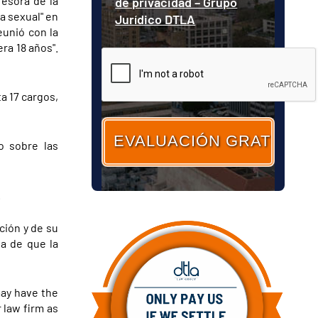
esora de la
de privacidad – Grupo
a sexual" en
Jurídico DTLA
eunió con la
ra 18 años".
CAPTCHA
ta 17 cargos,
to sobre las
.
ción y de su
a de que la
may have the
 law firm as