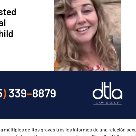
ested
al
hild
s
5
)
339
–
8879
a múltiples delitos graves tras los informes de una relación sexu