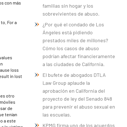
mos con más
familias sin hogar y los
sobrevivientes de abuso.
to. For a
¿Por qué el condado de Los
Ángeles está pidiendo
prestados miles de millones?
Cómo los casos de abuso
podrían afectar financieramente
values
in
a las ciudades de California.
cause loss
El bufete de abogados DTLA
sult in lost
Law Group aplaude la
aprobación en California del
 es otro
proyecto de ley del Senado 848
omóviles
para prevenir el abuso sexual en
esar de
las escuelas.
ue tenían
do a este
KPMG firma uno de los acuerdos
a la víctima