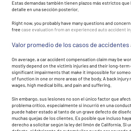
Estas demandas también tienen plazos más estrictos que 
detalle en una sección posterior.
Right now, you probably have many questions and concerns 
free
case evaluation from an experienced auto accident in
Valor promedio de los casos de accidentes
On average, a car accident compensation claim may be w
mostly depend on the victim’s injuries and their long-term ef
significant impairments that make it impossible for someo
of function in one or more areas of the body. A back injury
wages, high medical bills, and pain and suffering.
Sin embargo, sus lesiones no son el único factor que afect
problema crítico, especialmente si incurrió en una condu
puede haber estado al tanto de un grave defecto de diseño 
muchas quejas de los clientes. Es posible que incluso hay
derecho a solicitar según la ley del limón de California. S
defecto, el fabricante de automóviles puede ser acusado d