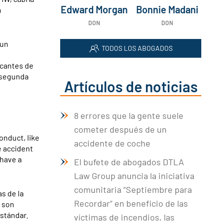
Edward Morgan
Bonnie Madani
a
DON
DON
 un
TODOS LOS ABOGADOS
icantes de
 segunda
Artículos de noticias
8 errores que la gente suele
cometer después de un
onduct, like
accidente de coche
e accident
 have a
El bufete de abogados DTLA
Law Group anuncia la iniciativa
comunitaria “Septiembre para
as de la
Recordar” en beneficio de las
s son
stándar.
víctimas de incendios, las