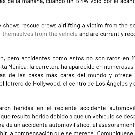
ras de la mañana, cuando un BMW voló por el acant
shows rescue crews airlifting a victim from the s
e themselves from the vehicle
and are currently rec
ión, pero accidentes como estos no son raros en M
ta Mónica, la carretera ha aparecido en numerosas 
nas de las casas más caras del mundo y ofrece 
l letrero de Hollywood, el centro de Los Ángeles y e
ron heridas en el reciente accidente automovil
n que resultó herido debido a que un vehículo se de
a de un accidente automovilístico, el asesoramient
cibir la compensación que se merece. Comuníquese