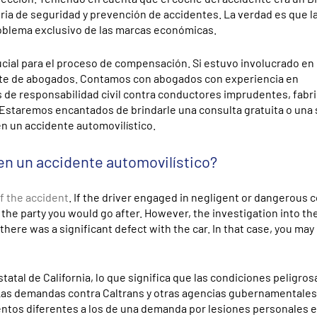
ria de seguridad y prevención de accidentes. La verdad es que l
roblema exclusivo de las marcas económicas.
ucial para el proceso de compensación. Si estuvo involucrado en
ete de abogados. Contamos con abogados con experiencia en
s de responsabilidad civil contra conductores imprudentes, fabr
Estaremos encantados de brindarle una consulta gratuita o una
en un accidente automovilístico.
en un accidente automovilístico?
f the accident
. If the driver engaged in negligent or dangerous c
’s the party you would go after. However, the investigation into th
there was a significant defect with the car. In that case, you may
atal de California, lo que significa que las condiciones peligros
. Las demandas contra Caltrans y otras agencias gubernamentale
tos diferentes a los de una demanda por lesiones personales e