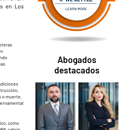
os en Los
eteras
un
Abogados
ando
gas
destacados
ondiciones
strucción,
s o muerte.
ubernamental
nico, como
MW, cabría