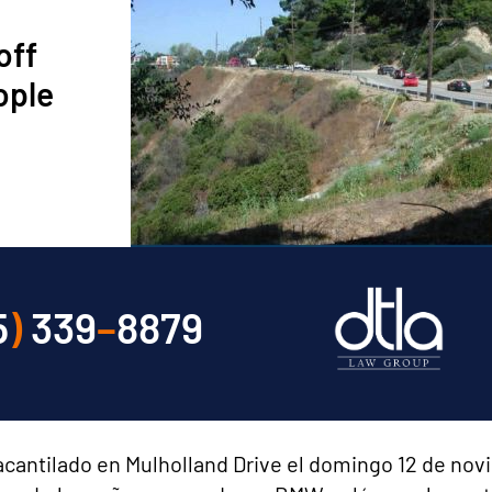
off
ople
5
)
339
–
8879
 acantilado en Mulholland Drive el domingo 12 de no