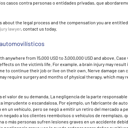
los casos contra personas o entidades privadas, que abordare
about the legal process and the compensation you are entitled 
jury lawyer
, contact us today.
 automovilísticos
orth anywhere from
15,000 USD to 3,000,000 USD
and above.
Case 
fects on the victim’s life. For example, a brain injury may result 
ne to continue their job or live on their own. Nerve damage can 
 may require surgery and months of physical therapy, which may re
a el valor de su demanda. La negligencia de la parte responsable
cta imprudente o escandalosa. Por ejemplo, un fabricante de aut
en un vehículo, pero se negó a emitir un retiro del mercado a p
an negado a los clientes reembolsos o vehículos de reemplazo, q
i una o más personas sufren lesiones graves en un accidente debi
e negligencia grave y se le puede ordenar pagar daños punitivos 