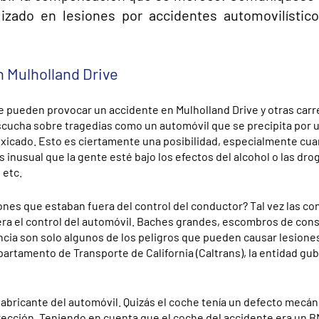
zado en lesiones por accidentes automovilístic
n Mulholland Drive
 pueden provocar un accidente en Mulholland Drive y otras carr
scucha sobre tragedias como un automóvil que se precipita por 
xicado. Esto es ciertamente una posibilidad, especialmente cu
 inusual que la gente esté bajo los efectos del alcohol o las dro
 etc.
iones que estaban fuera del control del conductor? Tal vez las c
iera el control del automóvil. Baches grandes, escombros de con
ncia son solo algunos de los peligros que pueden causar lesione
artamento de Transporte de California (Caltrans), la entidad g
fabricante del automóvil. Quizás el coche tenía un defecto mecá
rección. Teniendo en cuenta que el coche del accidente era un B