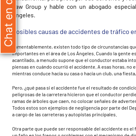
Chat en directo
Law Group y hable con un abogado especiali
Ángeles.
Posibles causas de accidentes de tráfico e
Lamentablemente, existen todo tipo de circunstancias que
importantes en el área de Los Ángeles. Cuando la gente e
acantilado, a menudo supone que el conductor estaba into
piensas en cuándo ocurrió el accidente. A esas horas, no es
mientras conduce hacia su casa o hacia un club, una fiesta,
Pero, ¿qué pasa si el accidente fue el resultado de condic
peligrosas de la carretera hicieron que el conductor perd
ramas de árboles que caen, no colocar señales de adverte
Todos estos son ejemplos de negligencia por parte del Dep
a cargo de las carreteras y autopistas principales.
Otra parte que puede ser responsable del accidente es el 
un fallo en los frenos o problemas con el mecanismo de di