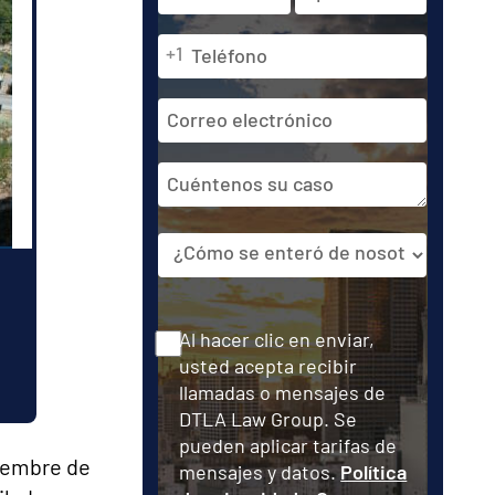
y
apellidos
Teléfono
En
Última
+1
*
*
primer
lugar
Dirección
de
correo
Cuéntenos
electrónico
su
caso
Fuente
Consentir
Al hacer clic en enviar,
usted acepta recibir
llamadas o mensajes de
DTLA Law Group. Se
pueden aplicar tarifas de
viembre de
mensajes y datos.
Política