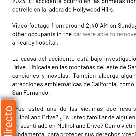
2023. El accidente ocurrió en las primeras ho
estrelló en la ladera de Hollywood Hills.
Video footage from around 2:40 AM on Sunday 
other occupants in the
car were able to remov
a nearby hospital.
La causa del accidente está bajo investigac
Drive. Ubicada en las montañas del este de San
canciones y novelas. También alberga algu
atracciones emblemáticas de California, como e
San Fernando.
¿Fue usted una de las víctimas que resulta
Mulholland Drive? ¿Es usted familiar de alguie
un acantilado en Mulholland Drive? Como víctim
fundamental para proteger sus derechos y re