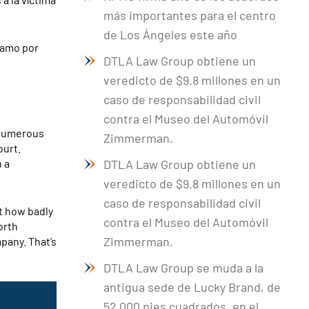
más importantes para el centro
de Los Ángeles este año
lamo por
DTLA Law Group obtiene un
veredicto de $9.8 millones en un
caso de responsabilidad civil
contra el Museo del Automóvil
n numerous
Zimmerman.
ourt.
h a
DTLA Law Group obtiene un
veredicto de $9.8 millones en un
caso de responsabilidad civil
ut how badly
contra el Museo del Automóvil
orth
Zimmerman.
pany. That’s
DTLA Law Group se muda a la
antigua sede de Lucky Brand, de
52.000 pies cuadrados, en el