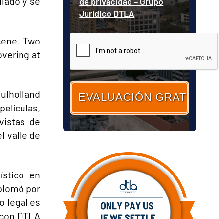
ilado y se
de privacidad – Grupo
Jurídico DTLA
cene. Two
CAPTCHA
overing at
ulholland
películas,
vistas de
l valle de
ístico en
splomó por
o legal es
 con DTLA