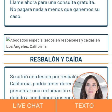
Llame ahora para una consulta gratuita.
No pagará nada a menos que ganemos su
caso.
RESBALÓN Y CAÍDA
Si sufrió una lesión por resbalón y caída en
California, podría tener derecho a
presentar una reclamación si se lesionó
debido a condiciones inseguras, equipo
defectuoso, falta de capacitación en
LIVE CHAT
TEXTO
seguridad adecuada o negligencia de un